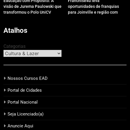
Educação com Propósito: A
Franchise4u leva
visão de Jurema Paulowski que
oportunidades de franquias
transformou o Polo UniCV
para Joinville e região com
Guarapuava em referência de
modelo de evento exclusivo
acolhimento
Atalhos
Categorias
Nossos Cursos EAD
Portal de Cidades
Portal Nacional
Seja Licenciado(a)
Anuncie Aqui