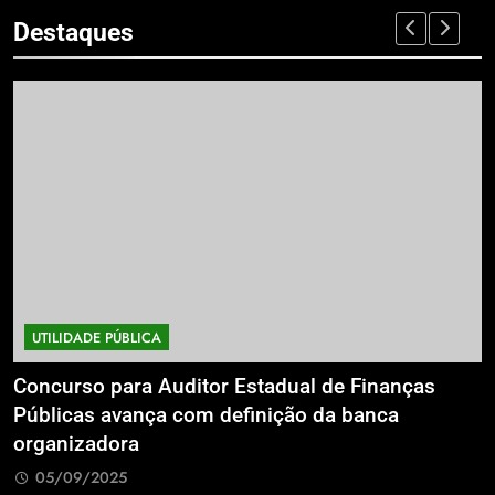
Destaques
UTILIDADE PÚBLICA
a
Concurso para Auditor Estadual de Finanças
E
Públicas avança com definição da banca
P
organizadora
G
05/09/2025