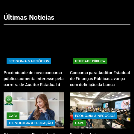
Últimas Notícias
ECONOMIA & NEGÓCIOS
UTILIDADE PÚBLICA
Proximidade de novo concurso
Concurso para Auditor Estadual
público aumenta interesse pela
de Finanças Públicas avança
carreira de Auditor Estadual de
com definição da banca
Finanças Públicas; live no
organizadora
Youtube irá sanar dúvidas
CAPA
ECONOMIA & NEGÓCIOS
TECNOLOGIA & EDUCAÇÃO
CAPA