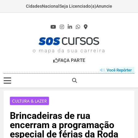
Cidades
Nacional
Seja Licenciado(a)
Anuncie
Skip
to
content
SOSCURSOS.COM
o mapa da sua carreira
FAÇA PARTE
Você Repórter
CULTURA & LAZER
Brincadeiras de rua
encerram a programação
especial de férias da Roda