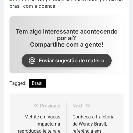
Tem algo interessante acontecendo
por aí?
Compartilhe com a gente!
Enviar sugestão de matéria
Tagged:
Brasil
Previous:
Next:
Navegação
de
Metrite em vacas
Conheça a trajetória
impacta na
de Wendy Brasil,
Post
reprodução leiteira e
referência em