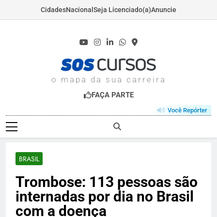
Cidades
Nacional
Seja Licenciado(a)
Anuncie
Skip
to
content
SOSCURSOS.COM
o mapa da sua carreira
FAÇA PARTE
Você Repórter
BRASIL
Trombose: 113 pessoas são
internadas por dia no Brasil
com a doença