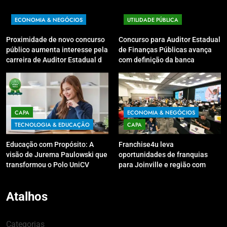
ECONOMIA & NEGÓCIOS
UTILIDADE PÚBLICA
Proximidade de novo concurso
Concurso para Auditor Estadual
público aumenta interesse pela
de Finanças Públicas avança
carreira de Auditor Estadual de
com definição da banca
Finanças Públicas; live no
organizadora
Youtube irá sanar dúvidas
CAPA
ECONOMIA & NEGÓCIOS
TECNOLOGIA & EDUCAÇÃO
CAPA
Educação com Propósito: A
Franchise4u leva
visão de Jurema Paulowski que
oportunidades de franquias
transformou o Polo UniCV
para Joinville e região com
Guarapuava em referência de
modelo de evento exclusivo
acolhimento
Atalhos
Categorias