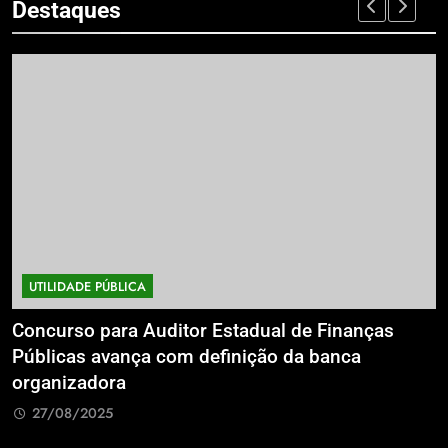
Destaques
UTILIDADE PÚBLICA
a
Concurso para Auditor Estadual de Finanças
E
Públicas avança com definição da banca
P
organizadora
G
27/08/2025