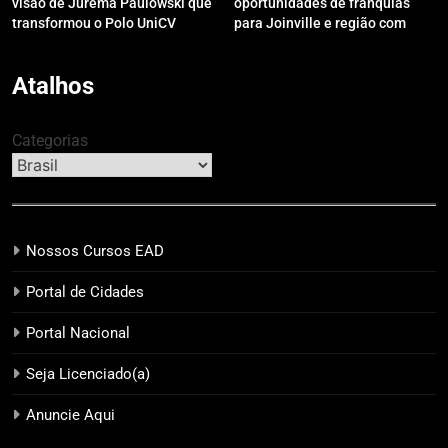
visão de Jurema Paulowski que
oportunidades de franquias
transformou o Polo UniCV
para Joinville e região com
Guarapuava em referência de
modelo de evento exclusivo
acolhimento
Atalhos
Categorias
Nossos Cursos EAD
Portal de Cidades
Portal Nacional
Seja Licenciado(a)
Anuncie Aqui