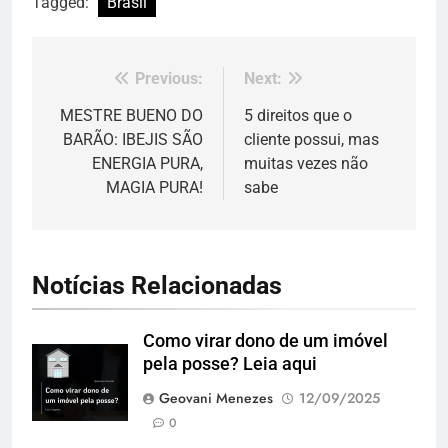
Tagged:
Brasil
Previous:
Next:
Navegação
de
MESTRE BUENO DO
5 direitos que o
BARÃO: IBEJIS SÃO
cliente possui, mas
Post
ENERGIA PURA,
muitas vezes não
MAGIA PURA!
sabe
Notícias Relacionadas
Como virar dono de um imóvel
pela posse? Leia aqui
Geovani Menezes
12/09/2025
0