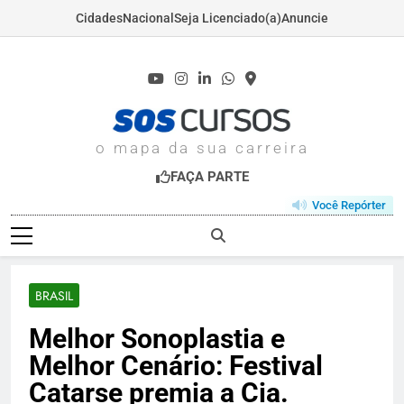
Cidades
Nacional
Seja Licenciado(a)
Anuncie
Skip
to
content
SOSCURSOS.COM
o mapa da sua carreira
FAÇA PARTE
Você Repórter
BRASIL
Melhor Sonoplastia e
Melhor Cenário: Festival
Catarse premia a Cia.