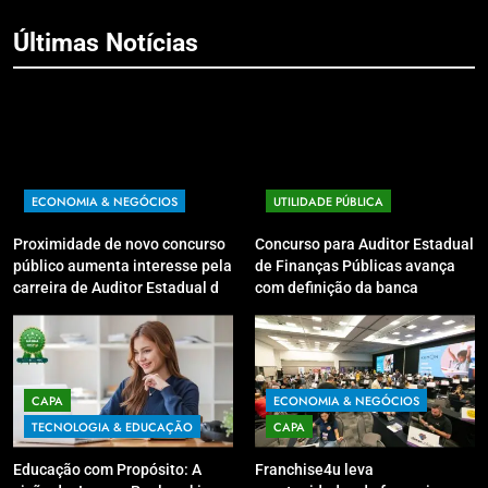
Últimas Notícias
ECONOMIA & NEGÓCIOS
UTILIDADE PÚBLICA
Proximidade de novo concurso
Concurso para Auditor Estadual
público aumenta interesse pela
de Finanças Públicas avança
carreira de Auditor Estadual de
com definição da banca
Finanças Públicas; live no
organizadora
Youtube irá sanar dúvidas
CAPA
ECONOMIA & NEGÓCIOS
TECNOLOGIA & EDUCAÇÃO
CAPA
Educação com Propósito: A
Franchise4u leva