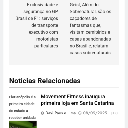
de
Exclusividade e
Geist, Além do
segurança no GP
Sobrenatural, são os
Post
Brasil de F1: serviços
caçadores de
de transporte
fantasmas que,
executivo com
visitam cemitérios e
motoristas
casas abandonadas
particulares
no Brasil e, relatam
casos sobrenaturais
Notícias Relacionadas
Movement Fitness inaugura
Florianópolis é a
primeira loja em Santa Catarina
primeira cidade
do estado a
Davi Paes e Lima
08/09/2025
0
receber unidada
da marca de