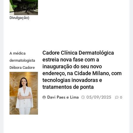
equipamentos
(Foto:
Divulgação)
Cadore Clínica Dermatológica
A médica
estreia nova fase com a
dermatologista
inauguração do seu novo
Débora Cadore
endereço, na Cidade Milano, com
inaugura nova
tecnologias inovadoras e
clínica no
tratamentos de ponta
empreendimento
Cidade Milano
Davi Paes e Lima
05/09/2025
0
(foto Luna
Zunino)