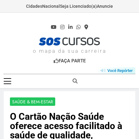
Cidades
Nacional
Seja Licenciado(a)
Anuncie
Skip
to
content
SOSCURSOS.COM
o mapa da sua carreira
FAÇA PARTE
Você Repórter
SAÚDE & BEM‑ESTAR
O Cartão Nação Saúde
oferece acesso facilitado à
saúde de qualidade,