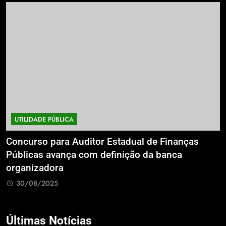
UTILIDADE PÚBLICA
a
Concurso para Auditor Estadual de Finanças
E
Públicas avança com definição da banca
P
organizadora
G
30/08/2025
Últimas Notícias