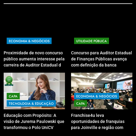
ECONOMIA & NEGÓCIOS
UTILIDADE PÚBLICA
Proximidade de novo concurso
Concurso para Auditor Estadual
público aumenta interesse pela
de Finanças Públicas avança
carreira de Auditor Estadual de
com definição da banca
Finanças Públicas; live no
organizadora
Youtube irá sanar dúvidas
CAPA
ECONOMIA & NEGÓCIOS
TECNOLOGIA & EDUCAÇÃO
CAPA
Educação com Propósito: A
Franchise4u leva
visão de Jurema Paulowski que
oportunidades de franquias
transformou o Polo UniCV
para Joinville e região com
Guarapuava em referência de
modelo de evento exclusivo